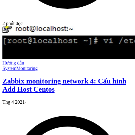
2
phút đọc
Hướng dẫn
System
Monitoring
Zabbix monitoring network 4: Cấu hình
Add Host Centos
Thg 4 2021
·