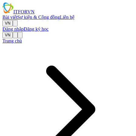
IT
FOR
VN
Bài viết
Sự kiện & Cộng đồng
Liên hệ
VN
Đăng nhập
Đăng ký học
VN
Trang chủ