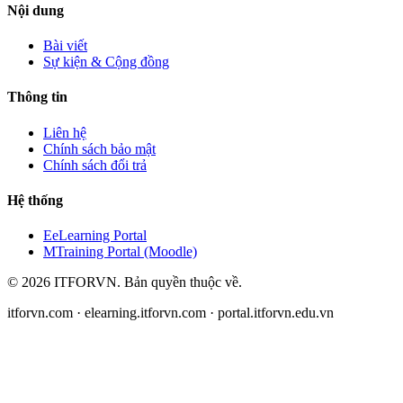
Nội dung
Bài viết
Sự kiện & Cộng đồng
Thông tin
Liên hệ
Chính sách bảo mật
Chính sách đổi trả
Hệ thống
E
eLearning Portal
M
Training Portal (Moodle)
©
2026
ITFORVN.
Bản quyền thuộc về
.
itforvn.com · elearning.itforvn.com · portal.itforvn.edu.vn