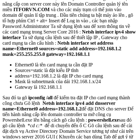
nâng cấp con server core này lên Domain Controller quản lý tên
miền
ITFORVN.COM
và cho các máy trạm có thể join vào
domain để quản lí tập trung . Đầu tiên chúng ta bật máy ảo lên , gõ
tổ hợp phím Ctrl + alt+ Insert để Log in vào , các bạn nhập
Password Administrator
Ta sử dụng lệnh sau để xem thông tin về
các card mạng trong Server Core 2016 :
Netsh interface ipv4 show
interface
Ta sử dụng câu lệnh sau để thiết lập IP , Gateway cho
card mạng ta cần cấu hình :
Netsh interface set address
name=Ethernet0 sources=static add address=192.168.1.2
mask=255.255.255.0 gateway=192.168.1.1
Ethernet0 là tên card mạng ta cần đặt IP
Sources=static là đặt kiểu IP tĩnh
address=192.168.1.2 là đặt IP cho card mạng
Mask là subnetmask của dải 192.168.1.x/24
Gateway là 192.168.1.1
Sau đó ta gõ
ipconfig /all
để kiểm tra đặt IP cho card mạng thành
công chưa
Gõ lệnh
Netsh interface ipv4 add dnsserver
name=Ethernet0 address=192.168.1.2
để đặt DNS cho server
Để
tiến hành nâng cấp lên domain controller ta mở công cụ
Powershell.exe lên bằng cách gõ câu lệnh :
powershell.exe
sau đó
gõ câu lệnh *
cd c:*
để di chuyển đến ổ C
Gõ câu lệnh sau để cài
đặt dịch vụ Active Directory Domain Service tương tự như cài trên
windows server 2016 GUI ( Khuyên các bạn dùng Tab để gợi ý từ