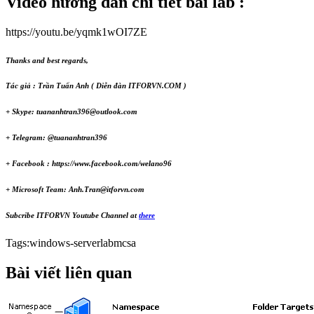
Video hướng dẫn chi tiết bài lab :
https://youtu.be/yqmk1wOI7ZE
Thanks and best regards,
Tác giả : Trần Tuấn Anh ( Diễn đàn ITFORVN.COM )
+ Skype:
tuananhtran396@outlook.com
+ Telegram: @tuananhtran396
+ Facebook : https://www.facebook.com/welano96
+
Microsoft Team:
Anh.Tran@itforvn.com
Subcribe ITFORVN Youtube Channel at
there
Tags
:
windows-server
lab
mcsa
Bài viết liên quan