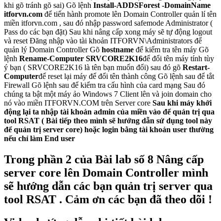
khi gõ tránh gõ sai)
Gõ lệnh
Install-ADDSForest -DomainName
itforvn.com
để tiến hành promote lên Domain Controller quản lí tên
miền itforvn.com , sau đó nhập password safemode Administrator (
Pass do các bạn đặt)
Sau khi nâng cấp xong máy sẽ tự động logout
và reset
Đăng nhập vào tài khoản ITFORVN\Administrators để
quản lý Domain Controller
Gõ
hostname
để kiểm tra tên máy
Gõ
lệnh
Rename-Computer SRVCORE2K16
để đổi tên máy tính tùy
ý bạn ( SRVCORE2K16 là tên bạn muốn đổi) sau đó gõ
Restart-
Computer
để reset lại máy để đổi tên thành công
Gõ lệnh sau để tắt
Firewall
Gõ lệnh sau để kiểm tra cấu hình của card mạng
Sau đó
chúng ta bật một máy ảo Windows 7 Client lên và join domain cho
nó vào miền ITFORVN.COM trên Server core
Sau khi máy khởi
động lại ta nhập tài khoản admin của miền vào để quản trị qua
tool RSAT ( Bài tiếp theo mình sẽ hướng dẫn sử dụng tool này
để quản trị server core) hoặc login bằng tài khoản user thường
nếu chỉ làm End user
Trong phần 2 của Bài lab số 8 Nâng cấp
server core lên Domain Controller mình
sẽ hướng dẫn các bạn quản trị server qua
tool RSAT . Cảm ơn các bạn đã theo dõi !