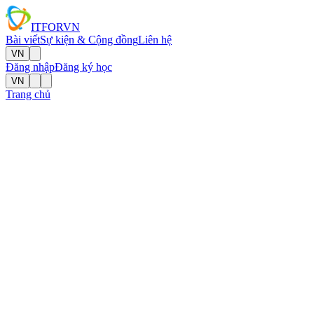
IT
FOR
VN
Bài viết
Sự kiện & Cộng đồng
Liên hệ
VN
Đăng nhập
Đăng ký học
VN
Trang chủ