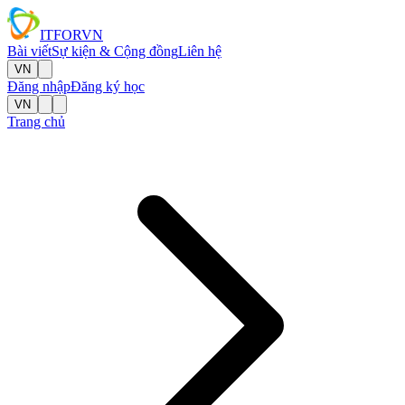
IT
FOR
VN
Bài viết
Sự kiện & Cộng đồng
Liên hệ
VN
Đăng nhập
Đăng ký học
VN
Trang chủ