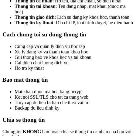
Thong tin ca nhan
: Ho ten, dia chi email, so dien thoai
Thong tin tai khoan
: Ten dang nhap, mat khau (duoc ma
hoa)
Thong tin giao dich
: Lich su dang ky khoa hoc, thanh toan
Thong tin ky thuat
: Dia chi IP, loai trinh duyet, he dieu hanh
Cach chung toi su dung thong tin
Cung cap va quan ly dich vu hoc tap
Xu ly dang ky va thanh toan khoa hoc
Gui thong bao ve khoa hoc va tai khoan
Cai thien chat luong dich vu
Ho tro ky thuat
Bao mat thong tin
Mat khau duoc ma hoa bang bcrypt
Ket noi SSL/TLS cho tat ca trang web
Truy cap du lieu bi han che theo vai tro
Backup du lieu dinh ky
Chia se thong tin
Chung toi
KHONG
ban hoac chia se thong tin ca nhan cua ban voi