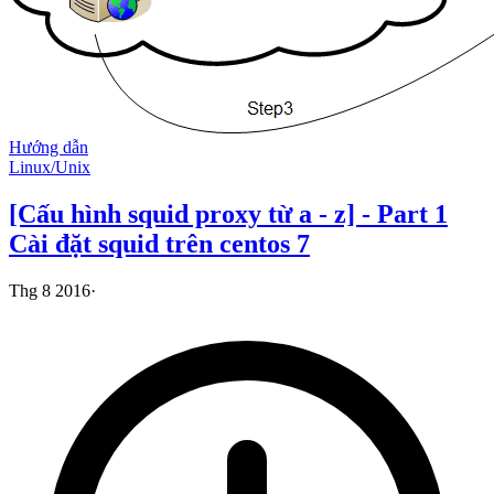
Hướng dẫn
Linux/Unix
[Cấu hình squid proxy từ a - z] - Part 1
Cài đặt squid trên centos 7
Thg 8 2016
·