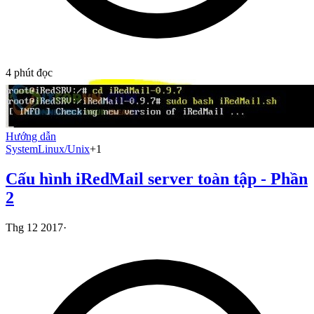
4
phút đọc
Hướng dẫn
System
Linux/Unix
+
1
Cấu hình iRedMail server toàn tập - Phần
2
Thg 12 2017
·