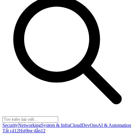
Security
Networking
System & Infra
Cloud
DevOps
AI & Automation
Tất cả
12
Hướng dẫn
12