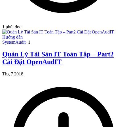
1
phút đọc
Hướng dẫn
System
Audit
+
1
Quản Lý Tài Sản IT Toàn Tập – Part2
Cài Đặt OpenAudIT
Thg 7 2018
·