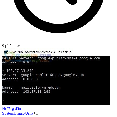
9
phút đọc
Hướng dẫn
System
Linux/Unix
+
1