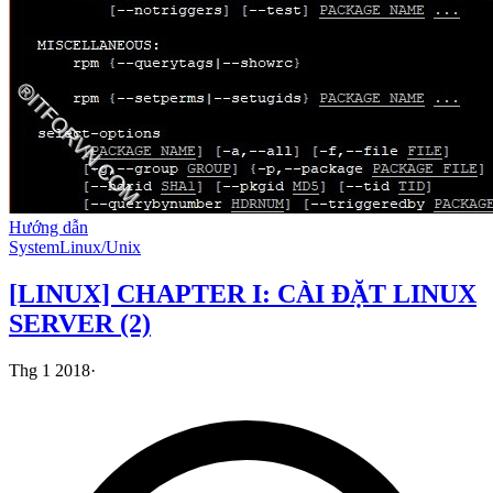
Hướng dẫn
System
Linux/Unix
[LINUX] CHAPTER I: CÀI ĐẶT LINUX
SERVER (2)
Thg 1 2018
·