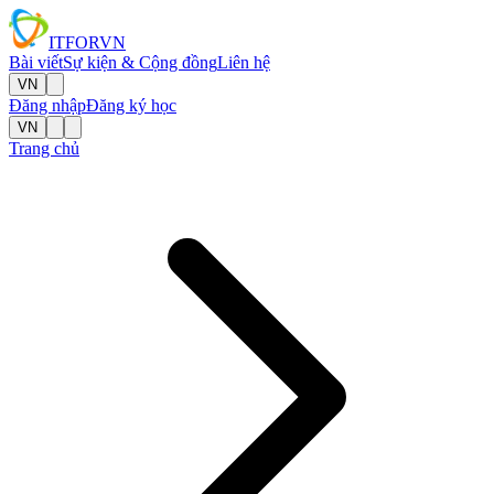
IT
FOR
VN
Bài viết
Sự kiện & Cộng đồng
Liên hệ
VN
Đăng nhập
Đăng ký học
VN
Trang chủ