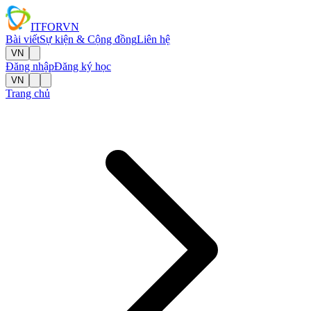
IT
FOR
VN
Bài viết
Sự kiện & Cộng đồng
Liên hệ
VN
Đăng nhập
Đăng ký học
VN
Trang chủ