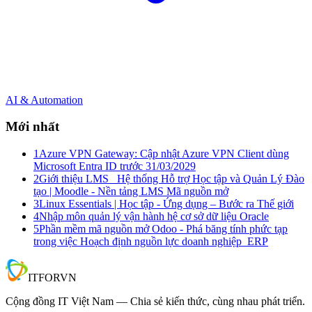
AI & Automation
Mới nhất
1
Azure VPN Gateway: Cập nhật Azure VPN Client dùng
Microsoft Entra ID trước 31/03/2029
2
Giới thiệu LMS_ Hệ thống Hỗ trợ Học tập và Quản Lý Đào
tạo | Moodle - Nền tảng LMS Mã nguồn mở
3
Linux Essentials | Học tập - Ứng dụng – Bước ra Thế giới
4
Nhập môn quản lý vận hành hệ cơ sở dữ liệu Oracle
5
Phần mềm mã nguồn mở Odoo - Phá băng tính phức tạp
trong việc Hoạch định nguồn lực doanh nghiệp_ERP
IT
FOR
VN
Cộng đồng IT Việt Nam — Chia sẻ kiến thức, cùng nhau phát triển.