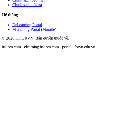
Chính sách bảo mật
Chính sách đổi trả
Hệ thống
E
eLearning Portal
M
Training Portal (Moodle)
©
2026
ITFORVN.
Bản quyền thuộc về
.
itforvn.com · elearning.itforvn.com · portal.itforvn.edu.vn