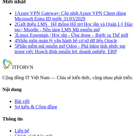
Mới nhất
1
Azure VPN Gateway: Cập nhật Azure VPN Client dùng
Microsoft Entra ID trước 31/03/2029
2
Giới thiệu LMS_ Hệ thống Hỗ trợ Học tập và Quản Lý Đào
tạo | Moodle - Nền tảng LMS Mã nguồn mở
3
Linux Essentials | Học tập - Ứng dụng – Bước ra Thế giới
4
Nhập môn quản lý vận hành hệ cơ sở dữ liệu Oracle
5
Phần mềm mã nguồn mở Odoo - Phá băng tính phức tạp
trong việc Hoạch định nguồn lực doanh nghiệp_ERP
IT
FOR
VN
Cộng đồng IT Việt Nam — Chia sẻ kiến thức, cùng nhau phát triển.
Nội dung
Bài viết
Sự kiện & Cộng đồng
Thông tin
Liên hệ