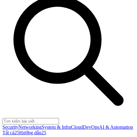
Security
Networking
System & Infra
Cloud
DevOps
AI & Automation
Tất cả
25
Hướng dẫn
25