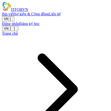
IT
FOR
VN
Bài viết
Sự kiện & Cộng đồng
Liên hệ
VN
Đăng nhập
Đăng ký học
VN
Trang chủ