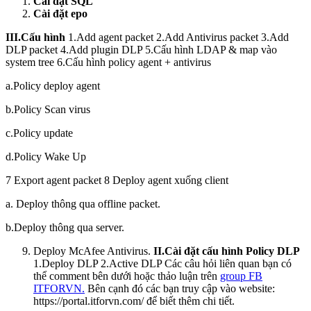
Cài đặt SQL
Cài đặt epo
III.Cấu hình
1.Add agent packet 2.Add Antivirus packet 3.Add
DLP packet 4.Add plugin DLP 5.Cấu hình LDAP & map vào
system tree 6.Cấu hình policy agent + antivirus
a.Policy deploy agent
b.Policy Scan virus
c.Policy update
d.Policy Wake Up
7 Export agent packet 8 Deploy agent xuống client
a. Deploy thông qua offline packet.
b.Deploy thông qua server.
Deploy McAfee Antivirus.
II.Cài đặt cấu hình Policy DLP
1.Deploy DLP 2.Active DLP Các câu hỏi liên quan bạn có
thể comment bên dưới hoặc thảo luận trên
group FB
ITFORVN.
Bên cạnh đó các bạn truy cập vào website:
https://portal.itforvn.com/ để biết thêm chi tiết.