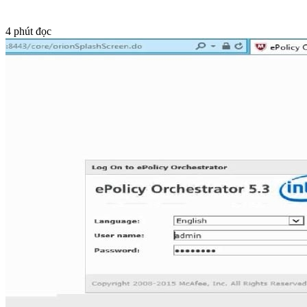
4
phút đọc