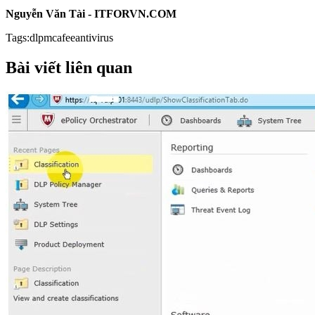
Nguyễn Văn Tài - ITFORVN.COM
Tags
:
dlp
mcafee
antivirus
Bài viết liên quan