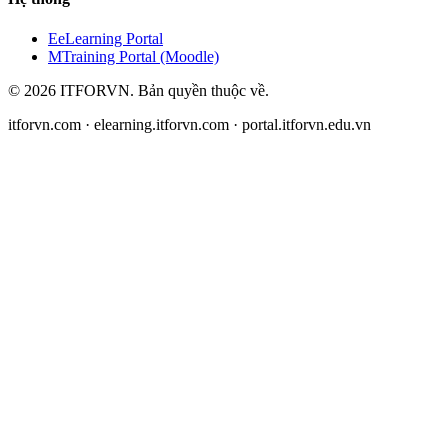
E
eLearning Portal
M
Training Portal (Moodle)
©
2026
ITFORVN.
Bản quyền thuộc về
.
itforvn.com · elearning.itforvn.com · portal.itforvn.edu.vn