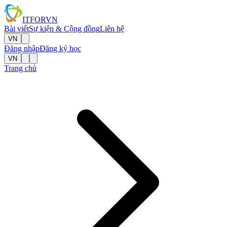
IT
FOR
VN
Bài viết
Sự kiện & Cộng đồng
Liên hệ
VN
Đăng nhập
Đăng ký học
VN
Trang chủ