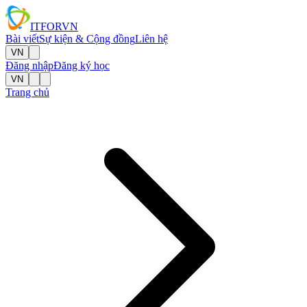
IT
FOR
VN
Bài viết
Sự kiện & Cộng đồng
Liên hệ
VN
Đăng nhập
Đăng ký học
VN
Trang chủ