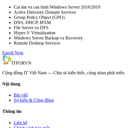
Cai dat va cau hinh Windows Server 2016/2019
Active Directory Domain Services
Group Policy Object (GPO)
DNS, DHCP, IPAM
File Server va DFS
Hyper-V Virtualization
Windows Server Backup va Recovery
Remote Desktop Services
Enroll Now
IT
FOR
VN
Cộng đồng IT Việt Nam — Chia sẻ kiến thức, cùng nhau phát triển.
Nội dung
Bài viết
Sự kiện & Cộng đồng
Thông tin
Liên hệ
Chính sách bảo mật