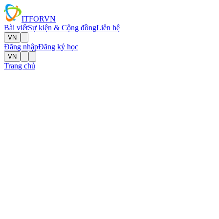
IT
FOR
VN
Bài viết
Sự kiện & Cộng đồng
Liên hệ
VN
Đăng nhập
Đăng ký học
VN
Trang chủ