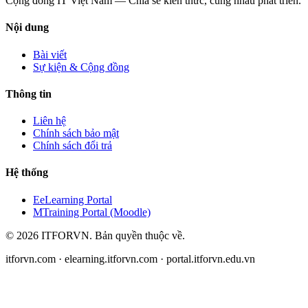
Cộng đồng IT Việt Nam — Chia sẻ kiến thức, cùng nhau phát triển.
Nội dung
Bài viết
Sự kiện & Cộng đồng
Thông tin
Liên hệ
Chính sách bảo mật
Chính sách đổi trả
Hệ thống
E
eLearning Portal
M
Training Portal (Moodle)
©
2026
ITFORVN.
Bản quyền thuộc về
.
itforvn.com · elearning.itforvn.com · portal.itforvn.edu.vn