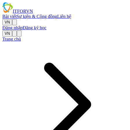
IT
FOR
VN
Bài viết
Sự kiện & Cộng đồng
Liên hệ
VN
Đăng nhập
Đăng ký học
VN
Trang chủ