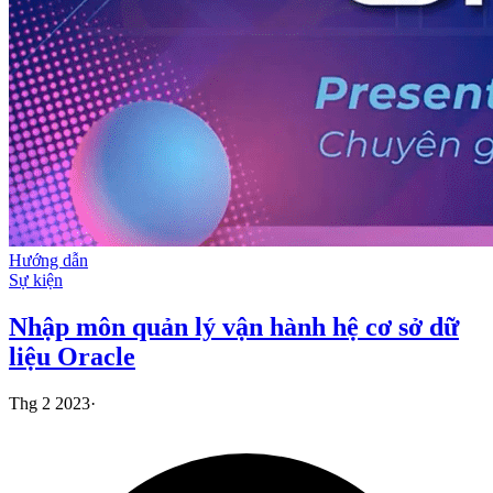
Hướng dẫn
Sự kiện
Nhập môn quản lý vận hành hệ cơ sở dữ
liệu Oracle
Thg 2 2023
·