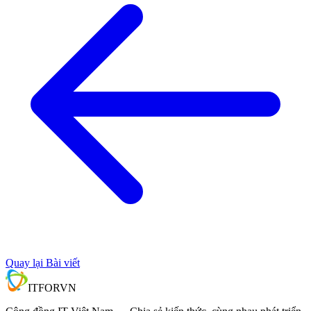
Quay lại Bài viết
IT
FOR
VN