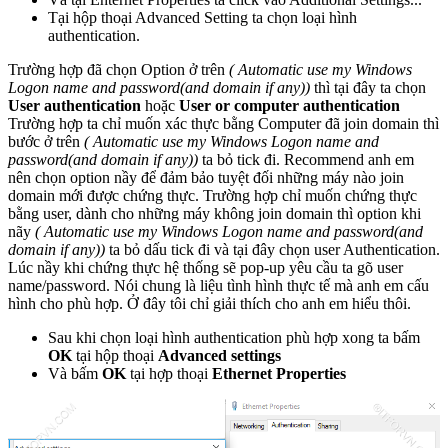
Tại hộp thoại Advanced Setting ta chọn loại hình
authentication.
Trường hợp đã chọn Option ở trên
( Automatic use my Windows
Logon name and password(and domain if any))
thì tại đây ta chọn
User authentication
hoặc
User or computer authentication
Trường hợp ta chỉ muốn xác thực bằng Computer đã join domain thì
bước ở trên
( Automatic use my Windows Logon name and
password(and domain if any))
ta bỏ tick đi. Recommend anh em
nên chọn option nầy để đảm bảo tuyệt đối những máy nào join
domain mới được chứng thực. Trường hợp chỉ muốn chứng thực
bằng user, dành cho những máy không join domain thì option khi
nãy
( Automatic use my Windows Logon name and password(and
domain if any))
ta bỏ dấu tick đi và tại đây chọn user Authentication.
Lúc nầy khi chứng thực hệ thống sẽ pop-up yêu cầu ta gõ user
name/password. Nói chung là liệu tình hình thực tế mà anh em cấu
hình cho phù hợp. Ở đây tôi chỉ giải thích cho anh em hiểu thôi.
Sau khi chọn loại hình authentication phù hợp xong ta bấm
OK
tại hộp thoại
Advanced settings
Và bấm
OK
tại hợp thoại
Ethernet Properties