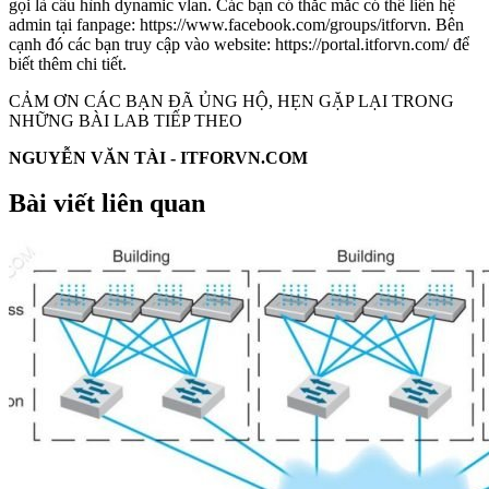
gọi là cấu hình dynamic vlan. Các bạn có thắc mắc có thể liên hệ
admin tại fanpage: https://www.facebook.com/groups/itforvn. Bên
cạnh đó các bạn truy cập vào website: https://portal.itforvn.com/ để
biết thêm chi tiết.
CẢM ƠN CÁC BẠN ĐÃ ỦNG HỘ, HẸN GẶP LẠI TRONG
NHỮNG BÀI LAB TIẾP THEO
NGUYỄN VĂN TÀI - ITFORVN.COM
Bài viết liên quan