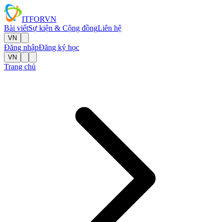
IT
FOR
VN
Bài viết
Sự kiện & Cộng đồng
Liên hệ
VN
Đăng nhập
Đăng ký học
VN
Trang chủ