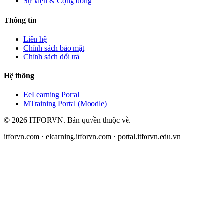
Sự kiện & Cộng đồng
Thông tin
Liên hệ
Chính sách bảo mật
Chính sách đổi trả
Hệ thống
E
eLearning Portal
M
Training Portal (Moodle)
©
2026
ITFORVN.
Bản quyền thuộc về
.
itforvn.com · elearning.itforvn.com · portal.itforvn.edu.vn