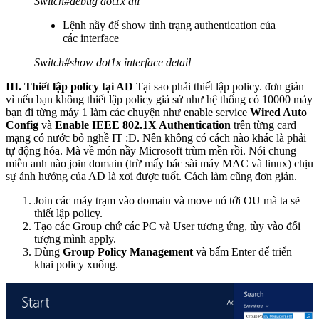
Switch#debug dot1x all
Lệnh nầy để show tình trạng authentication của
các interface
Switch#show dot1x interface detail
III. Thiết lập policy tại AD
Tại sao phải thiết lập policy. đơn giản
vì nếu bạn không thiết lập policy giả sử như hệ thống có 10000 máy
bạn đi từng máy 1 làm các chuyện như enable service
Wired Auto
Config
và
Enable IEEE 802.1X Authentication
trên từng card
mạng có nước bỏ nghề IT :D. Nên không có cách nào khác là phải
tự động hóa. Mà về món nầy Microsoft trùm mền rồi. Nói chung
miễn anh nào join domain (trừ mấy bác sài máy MAC và linux) chịu
sự ảnh hưởng của AD là xơi được tuốt. Cách làm cũng đơn giản.
Join các máy trạm vào domain và move nó tới OU mà ta sẽ
thiết lập policy.
Tạo các Group chứ các PC và User tương ứng, tùy vào đối
tượng mình apply.
Dùng
Group Policy Management
và bấm Enter để triển
khai policy xuống.