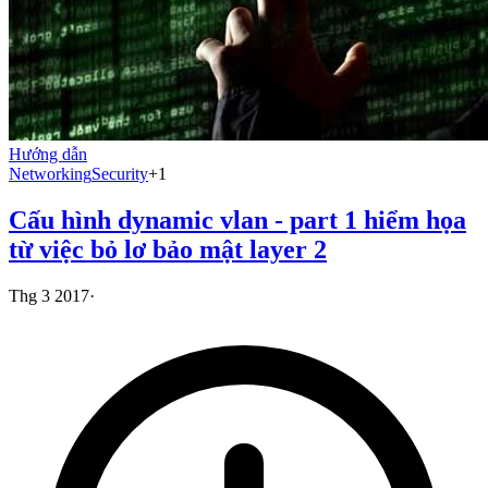
Hướng dẫn
Networking
Security
+
1
Cấu hình dynamic vlan - part 1 hiểm họa
từ việc bỏ lơ bảo mật layer 2
Thg 3 2017
·