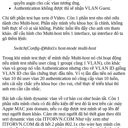
quyền asgin cho các vlan tương ứng.
Authentication không được thì sẽ nhận VLAN Guest.
Chi tiết phần test bạn xem ở Video. Còn 1 phần test nho nhỏ nữa
dành cho Multi-host. Phần nầy mình yêu khoa học là chính, không
biết thực tế có ai sài không. Public luôn lên đây cho anh em tham
khảo. để cấu hình cho Multi-host trên 1 interface, tại interface đó ta
gõ thêm lệnh:
Switch(Config-if)#dot1x host-mode multi-host
Trong khi mình test thực tế mình thấy Multi-host nó chỉ hoạt động
nếu mình test nhiều user cùng 1 group( cùng 1 VLAN), còn khác
vlan và group nó vẫn Authentication nhưng cho về VLAN ID giống
VLAN ID cho lần chứng thực đầu tiên. Ví vị lần đầu tiên nó authen
vlan 10 thì user vlan 20 authentication nó cũng cấp vlan 10 luôn,
nên cái nầy chắc yêu khoa học cho vui, chứ thực tế triển khai thì
anh em cần cân nhắc.
Bài lab cấu hình dynamic vlan về cơ bản coi như hoàn tất. Còn 1
phần nữa mình chưa có đủ điều kiện để test đó là test trên các máy
Apple MAC join domain, nếu co dịp được test mình sẽ up lên để
mọi người tham khảo. Cảm ơn mọi người đã bỏ thời gian theo dõi
seri dynamic vlan của ITFORVN.COM Như vậy xem như
ITFORVN.COM đã đi hết 2 phần 802.1x cho wire hay mình còn