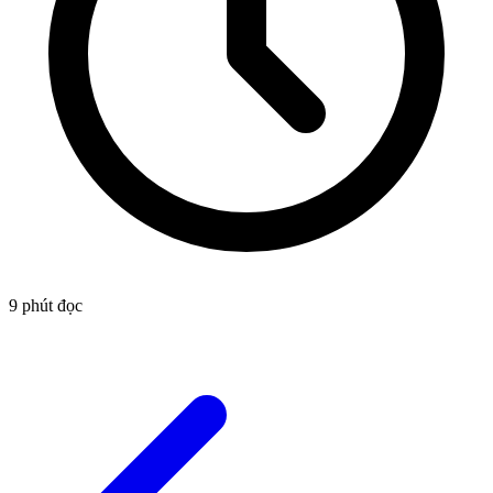
9
phút đọc