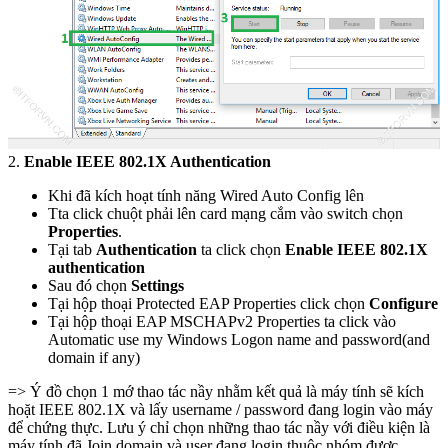
2.
Enable IEEE 802.1X Authentication
Khi đã kích hoạt tính năng Wired Auto Config lên
Tta click chuột phải lên card mạng cắm vào switch chọn
Properties
.
Tại tab
Authentication
ta click chọn
Enable IEEE 802.1X
authentication
Sau đó chọn
Settings
Tại hộp thoại Protected EAP Properties click chọn
Configure
Tại hộp thoại EAP MSCHAPv2 Properties ta click vào
Automatic use my Windows Logon name and password(and
domain if any)
=> Ý đồ chọn 1 mớ thao tác nầy nhằm kết quả là máy tính sẽ kích
hoặt IEEE 802.1X và lấy username / password đang login vào máy
để chứng thực. Lưu ý chỉ chọn những thao tác nầy với điều kiện là
máy tính đã Join domain và user đang login thuộc nhóm được